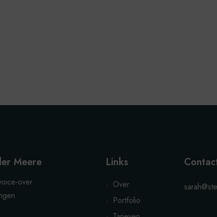
der Meere
Links
Contac
voice-over
Over
sarah@ste
ingen.
Portfolio
Tarieven