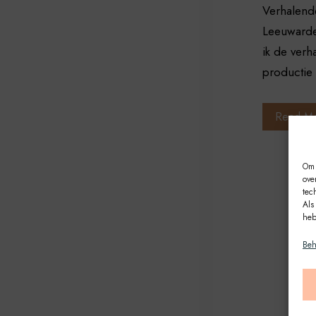
Verhalend
Leeuwarde
ik de ver
productie 
Read M
Om 
ove
tec
Als
heb
Beh