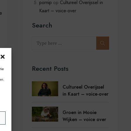
pornip
op
Cultureel Overijssel in
Kaart – voice-over
e
Search
Recent Posts
tie
en.
Cultureel Overijssel
in Kaart – voice-over
Groen in Mooie
n
Wijken – voice over