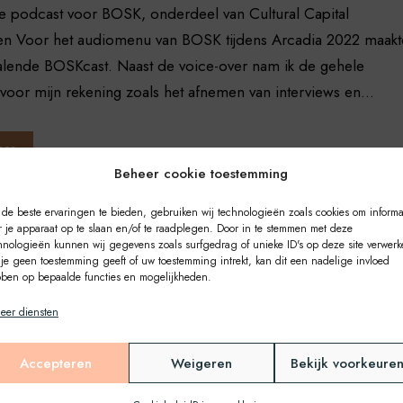
e podcast voor BOSK, onderdeel van Cultural Capital
n Voor het audiomenu van BOSK tijdens Arcadia 2022 maakt
halende BOSKcast. Naast de voice-over nam ik de gehele
voor mijn rekening zoals het afnemen van interviews en...
ore
Beheer cookie toestemming
de beste ervaringen te bieden, gebruiken wij technologieën zoals cookies om informa
r je apparaat op te slaan en/of te raadplegen. Door in te stemmen met deze
hnologieën kunnen wij gegevens zoals surfgedrag of unieke ID's op deze site verwerk
 je geen toestemming geeft of uw toestemming intrekt, kan dit een nadelige invloed
ben op bepaalde functies en mogelijkheden.
eer diensten
Accepteren
Weigeren
Bekijk voorkeure