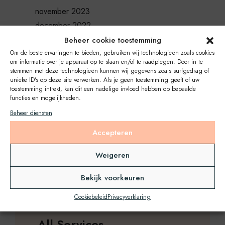
november 2023
december 2022
november 2022
Beheer cookie toestemming
juni 2022
Om de beste ervaringen te bieden, gebruiken wij technologieën zoals cookies
om informatie over je apparaat op te slaan en/of te raadplegen. Door in te
stemmen met deze technologieën kunnen wij gegevens zoals surfgedrag of
Categories
unieke ID's op deze site verwerken. Als je geen toestemming geeft of uw
toestemming intrekt, kan dit een nadelige invloed hebben op bepaalde
functies en mogelijkheden.
Bedrijfsfilm
Beheer diensten
Narratief
Accepteren
Podcast
Stemdemo
Weigeren
Uncategorized
Bekijk voorkeuren
Voice over
Cookiebeleid
Privacyverklaring
All Services